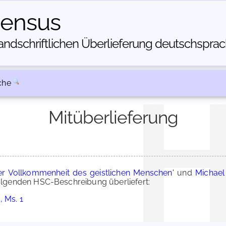
census
dschriftlichen Über­lieferung deutschsprachi
che
Mitüberlieferung
der Vollkommenheit des geistlichen Menschen'
und
Michael 
lgenden HSC-Beschreibung überliefert:
 Ms. 1