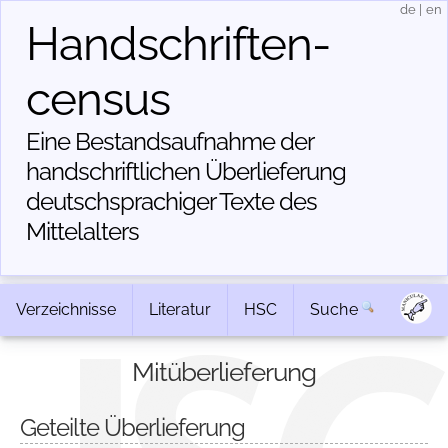
de
|
en
Handschriften­
census
Eine Bestandsaufnahme der
handschriftlichen Über­lieferung
deutschsprachiger Texte des
Mittelalters
Verzeichnisse
Literatur
HSC
Suche
Mitüberlieferung
Geteilte Überlieferung