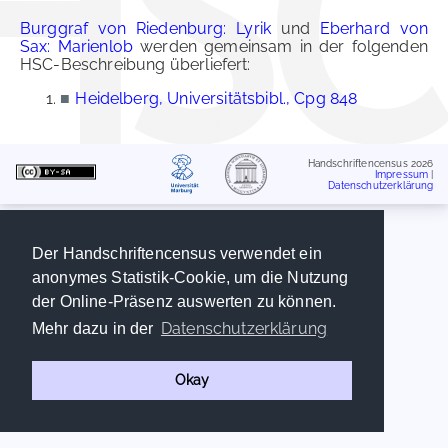
Burggraf von Riedenburg: Lyrik
und
Eberhard von
Sax: Marienlob
werden gemeinsam in der folgenden
HSC-Beschreibung überliefert:
■
Heidelberg, Universitätsbibl., Cpg 848
Handschriftencensus 2026
Impressum
|
Datenschutzerklärung
Der Handschriftencensus verwendet ein
anonymes Statistik-Cookie, um die Nutzung
der Online-Präsenz auswerten zu können.
Datenschutzerklärung
Mehr dazu in der
Okay