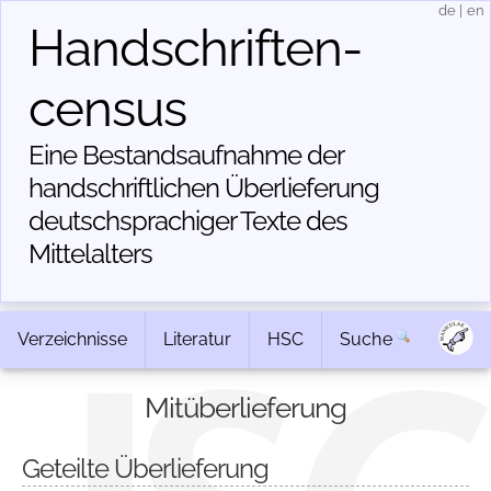
de
|
en
Handschriften­
census
Eine Bestandsaufnahme der
handschriftlichen Über­lieferung
deutschsprachiger Texte des
Mittelalters
Verzeichnisse
Literatur
HSC
Suche
Mitüberlieferung
Geteilte Überlieferung