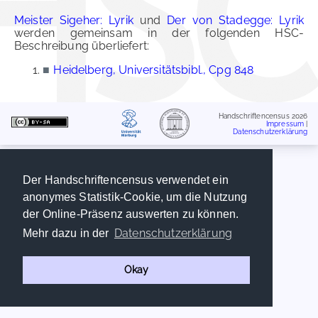
Meister Sigeher: Lyrik
und
Der von Stadegge: Lyrik
werden gemeinsam in der folgenden HSC-
Beschreibung überliefert:
■
Heidelberg, Universitätsbibl., Cpg 848
Handschriftencensus 2026
Impressum
|
Datenschutzerklärung
Der Handschriftencensus verwendet ein
anonymes Statistik-Cookie, um die Nutzung
der Online-Präsenz auswerten zu können.
Datenschutzerklärung
Mehr dazu in der
Okay