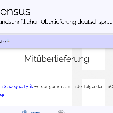
census
dschriftlichen Über­lieferung deutschsprachi
che
Mitüberlieferung
n Stadegge: Lyrik
werden gemeinsam in der folgenden HSC-
848