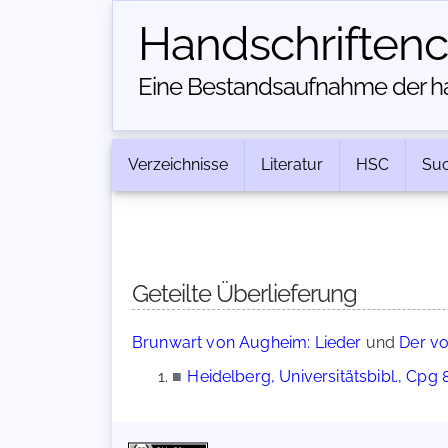
Handschriften­
Eine Bestandsaufnahme der han
Verzeichnisse
Literatur
HSC
Su
Geteilte Überlieferung
Brunwart von Augheim: Lieder
und
Der vo
■
Heidelberg, Universitätsbibl., Cpg 