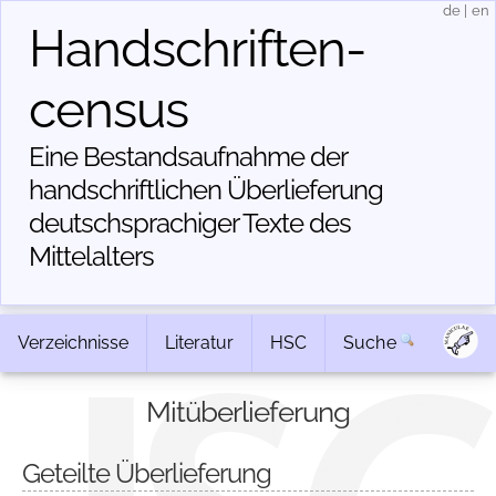
de
|
en
Handschriften­
census
Eine Bestandsaufnahme der
handschriftlichen Über­lieferung
deutschsprachiger Texte des
Mittelalters
Verzeichnisse
Literatur
HSC
Suche
Mitüberlieferung
Geteilte Überlieferung