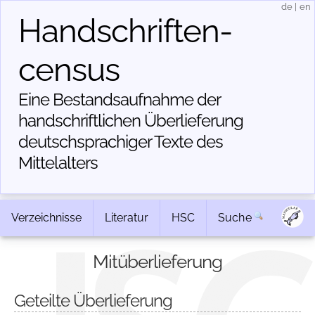
de
|
en
Handschriften­
census
Eine Bestandsaufnahme der
handschriftlichen Über­lieferung
deutschsprachiger Texte des
Mittelalters
Verzeichnisse
Literatur
HSC
Suche
Mitüberlieferung
Geteilte Überlieferung