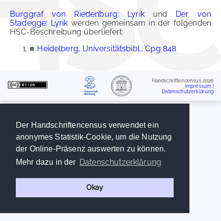
Burggraf von Riedenburg: Lyrik
und
Der von
Stadegge: Lyrik
werden gemeinsam in der folgenden
HSC-Beschreibung überliefert:
■
Heidelberg, Universitätsbibl., Cpg 848
Handschriftencensus 2026
Impressum
|
Datenschutzerklärung
Der Handschriftencensus verwendet ein
anonymes Statistik-Cookie, um die Nutzung
der Online-Präsenz auswerten zu können.
Datenschutzerklärung
Mehr dazu in der
Okay