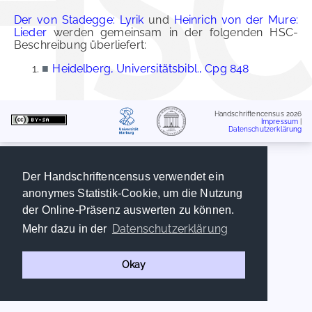
Der von Stadegge: Lyrik
und
Heinrich von der Mure:
Lieder
werden gemeinsam in der folgenden HSC-
Beschreibung überliefert:
■
Heidelberg, Universitätsbibl., Cpg 848
Handschriftencensus 2026
Impressum
|
Datenschutzerklärung
Der Handschriftencensus verwendet ein
anonymes Statistik-Cookie, um die Nutzung
der Online-Präsenz auswerten zu können.
Datenschutzerklärung
Mehr dazu in der
Okay