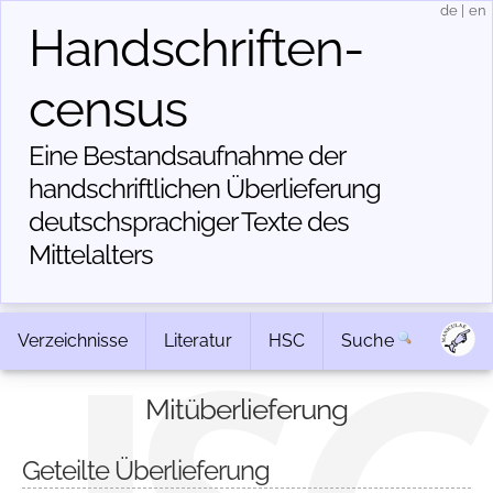
de
|
en
Handschriften­
census
Eine Bestandsaufnahme der
handschriftlichen Über­lieferung
deutschsprachiger Texte des
Mittelalters
Verzeichnisse
Literatur
HSC
Suche
Mitüberlieferung
Geteilte Überlieferung