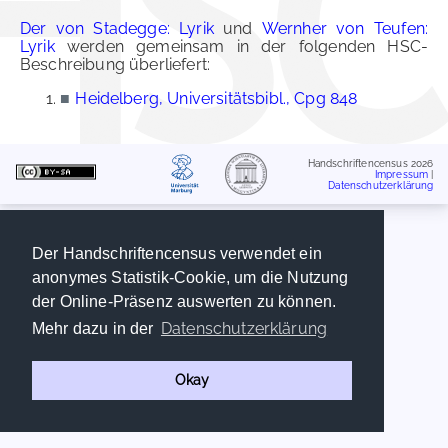
Der von Stadegge: Lyrik
und
Wernher von Teufen:
Lyrik
werden gemeinsam in der folgenden HSC-
Beschreibung überliefert:
■
Heidelberg, Universitätsbibl., Cpg 848
Handschriftencensus 2026
Impressum
|
Datenschutzerklärung
Der Handschriftencensus verwendet ein
anonymes Statistik-Cookie, um die Nutzung
der Online-Präsenz auswerten zu können.
Datenschutzerklärung
Mehr dazu in der
Okay