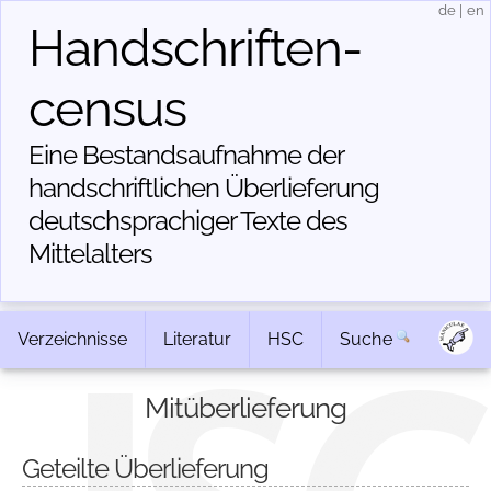
de
|
en
Handschriften­
census
Eine Bestandsaufnahme der
handschriftlichen Über­lieferung
deutschsprachiger Texte des
Mittelalters
Verzeichnisse
Literatur
HSC
Suche
Mitüberlieferung
Geteilte Überlieferung