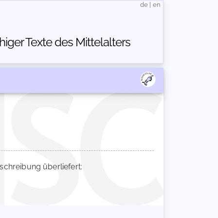
de
|
en
ger Texte des Mittelalters
hreibung überliefert: