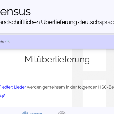
census
dschriftlichen Über­lieferung deutschsprachi
che
Mitüberlieferung
iedler: Lieder
werden gemeinsam in der folgenden HSC-Besc
848