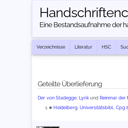
Handschriften­
Eine Bestandsaufnahme der han
Verzeichnisse
Literatur
HSC
Su
Geteilte Überlieferung
Der von Stadegge: Lyrik
und
Reinmar der F
■
Heidelberg, Universitätsbibl., Cpg 