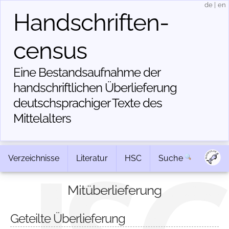
de
|
en
Handschriften­
census
Eine Bestandsaufnahme der
handschriftlichen Über­lieferung
deutschsprachiger Texte des
Mittelalters
Verzeichnisse
Literatur
HSC
Suche
Mitüberlieferung
Geteilte Überlieferung