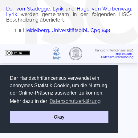
Der von Stadegge: Lyrik
und
Hugo von Werbenwag:
Lyrik
werden gemeinsam in der folgenden HSC-
Beschreibung überliefert:
■
Heidelberg, Universitätsbibl., Cpg 848
Handschriftencensus 2026
Impressum
|
Datenschutzerklärung
Der Handschriftencensus verwendet ein
anonymes Statistik-Cookie, um die Nutzung
der Online-Präsenz auswerten zu können.
Datenschutzerklärung
Mehr dazu in der
Okay