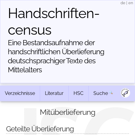
de
|
en
Handschriften­
census
Eine Bestandsaufnahme der
handschriftlichen Über­lieferung
deutschsprachiger Texte des
Mittelalters
Verzeichnisse
Literatur
HSC
Suche
Mitüberlieferung
Geteilte Überlieferung