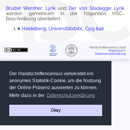
Bruder Wernher: Lyrik
und
Der von Stadegge: Lyrik
werden gemeinsam in der folgenden HSC-
Beschreibung überliefert:
■
Heidelberg, Universitätsbibl., Cpg 848
Handschriftencensus 2026
Impressum
|
Datenschutzerklärung
Der Handschriftencensus verwendet ein
anonymes Statistik-Cookie, um die Nutzung
der Online-Präsenz auswerten zu können.
Datenschutzerklärung
Mehr dazu in der
Okay