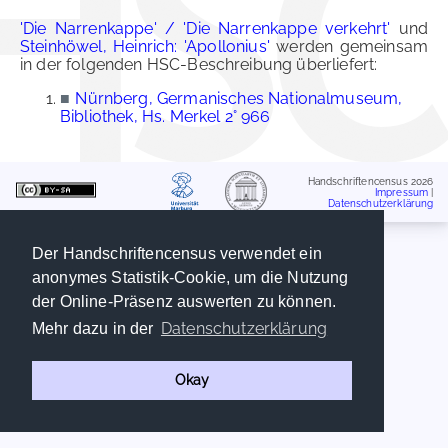
'Die Narrenkappe' / 'Die Narrenkappe verkehrt'
und
Steinhöwel, Heinrich: 'Apollonius'
werden gemeinsam
in der folgenden HSC-Beschreibung überliefert:
■
Nürnberg, Germanisches Nationalmuseum,
Bibliothek, Hs. Merkel 2° 966
Handschriftencensus 2026
Impressum
|
Datenschutzerklärung
Der Handschriftencensus verwendet ein
anonymes Statistik-Cookie, um die Nutzung
der Online-Präsenz auswerten zu können.
Datenschutzerklärung
Mehr dazu in der
Okay