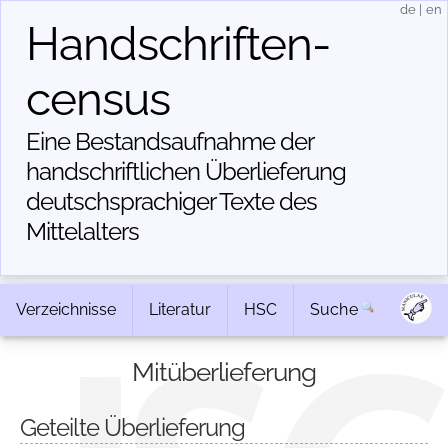
de
|
en
Handschriften­
census
Eine Bestandsaufnahme der
handschriftlichen Über­lieferung
deutschsprachiger Texte des
Mittelalters
Verzeichnisse
Literatur
HSC
Suche
Mitüberlieferung
Geteilte Überlieferung