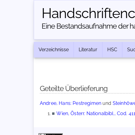
Handschriften­
Eine Bestandsaufnahme der han
Verzeichnisse
Literatur
HSC
Su
Geteilte Überlieferung
Andree, Hans: Pestregimen
und
Steinhöwel
■
Wien, Österr. Nationalbibl., Cod. 41