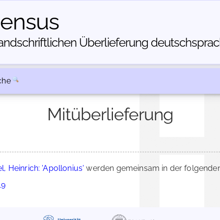
census
dschriftlichen Über­lieferung deutschsprachi
che
Mitüberlieferung
, Heinrich: 'Apollonius'
werden gemeinsam in der folgenden
19