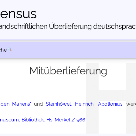
census
dschriftlichen Über­lieferung deutschsprachi
che
Mitüberlieferung
den Mariens'
und
Steinhöwel, Heinrich: 'Apollonius'
werd
useum, Bibliothek, Hs. Merkel 2° 966