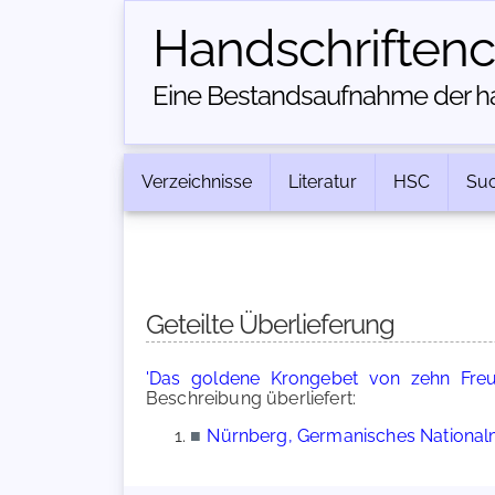
Handschriften­
Eine Bestandsaufnahme der han
Verzeichnisse
Literatur
HSC
Su
Geteilte Überlieferung
'Das goldene Krongebet von zehn Freu
Beschreibung überliefert:
■
Nürnberg, Germanisches Nationalm