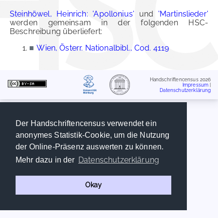
Steinhöwel, Heinrich: 'Apollonius'
und
'Martinslieder'
werden gemeinsam in der folgenden HSC-
Beschreibung überliefert:
■
Wien, Österr. Nationalbibl., Cod. 4119
Handschriftencensus 2026
Impressum
|
Datenschutzerklärung
Der Handschriftencensus verwendet ein
anonymes Statistik-Cookie, um die Nutzung
der Online-Präsenz auswerten zu können.
Datenschutzerklärung
Mehr dazu in der
Okay