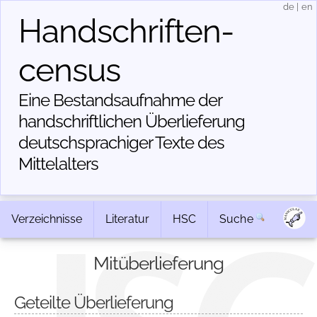
de
|
en
Handschriften­
census
Eine Bestandsaufnahme der
handschriftlichen Über­lieferung
deutschsprachiger Texte des
Mittelalters
Verzeichnisse
Literatur
HSC
Suche
Mitüberlieferung
Geteilte Überlieferung