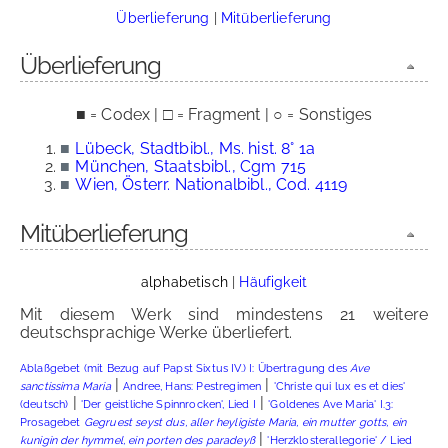
Überlieferung
|
Mitüberlieferung
Überlieferung
■ = Codex | □ = Fragment | ○ = Sonstiges
■
Lübeck, Stadtbibl., Ms. hist. 8° 1a
■
München, Staatsbibl., Cgm 715
■
Wien, Österr. Nationalbibl., Cod. 4119
Mitüberlieferung
alphabetisch
|
Häufigkeit
Mit diesem Werk sind mindestens 21 weitere
deutschsprachige Werke überliefert.
Ablaßgebet (mit Bezug auf Papst Sixtus IV.) I: Übertragung des
Ave
|
|
sanctissima Maria
Andree, Hans: Pestregimen
'Christe qui lux es et dies'
|
|
(deutsch)
'Der geistliche Spinnrocken', Lied I
'Goldenes Ave Maria' I.3:
Prosagebet
Gegruest seyst dus, aller heyligiste Maria, ein mutter gotts, ein
|
kunigin der hymmel, ein porten des paradeyß
'Herzklosterallegorie' / Lied