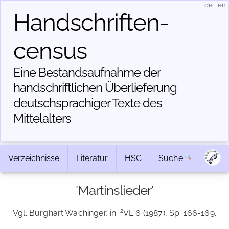
de
|
en
Handschriften­
census
Eine Bestandsaufnahme der
handschriftlichen Über­lieferung
deutschsprachiger Texte des
Mittelalters
Verzeichnisse
Literatur
HSC
Suche
'Martinslieder'
2
Vgl. Burghart Wachinger, in:
VL 6 (1987), Sp. 166-169.