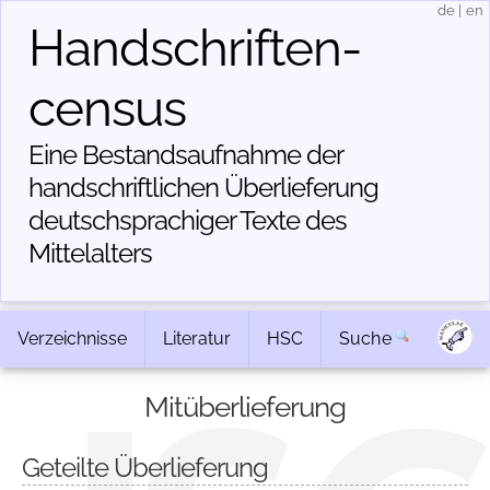
de
|
en
Handschriften­
census
Eine Bestandsaufnahme der
handschriftlichen Über­lieferung
deutschsprachiger Texte des
Mittelalters
Verzeichnisse
Literatur
HSC
Suche
Mitüberlieferung
Geteilte Überlieferung