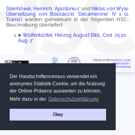
Steinhöwel, Heinrich: 'Apollonius'
und
Niklas von Wyle:
Übersetzung von Boccaccio 'Decamerone' IV 1 (2.
Transl.)
werden gemeinsam in der folgenden HSC-
Beschreibung überliefert:
■
Wolfenbüttel, Herzog August Bibl., Cod. 75.10
Aug. 2°
Handschriftencensus 2026
Impressum
|
Datenschutzerklärung
Der Handschriftencensus verwendet ein
anonymes Statistik-Cookie, um die Nutzung
der Online-Präsenz auswerten zu können.
Datenschutzerklärung
Mehr dazu in der
Okay