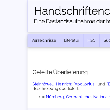
Handschriften­
Eine Bestandsaufnahme der han
Verzeichnisse
Literatur
HSC
Su
Geteilte Überlieferung
Steinhöwel, Heinrich: 'Apollonius'
und
'
Beschreibung überliefert:
■
Nürnberg, Germanisches Nationalm