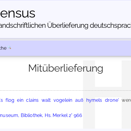
census
dschriftlichen Über­lieferung deutschsprachi
che
Mitüberlieferung
Es flog ein clains walt vogelein auß hymels drone'
werd
useum, Bibliothek, Hs. Merkel 2° 966