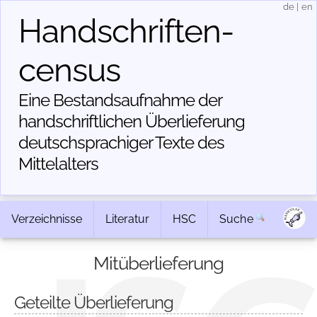
de
|
en
Handschriften­
census
Eine Bestandsaufnahme der
handschriftlichen Über­lieferung
deutschsprachiger Texte des
Mittelalters
Verzeichnisse
Literatur
HSC
Suche
Mitüberlieferung
Geteilte Überlieferung