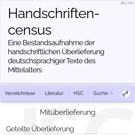
de
|
en
Handschriften­
census
Eine Bestandsaufnahme der
handschriftlichen Über­lieferung
deutschsprachiger Texte des
Mittelalters
Verzeichnisse
Literatur
HSC
Suche
Mitüberlieferung
Geteilte Überlieferung