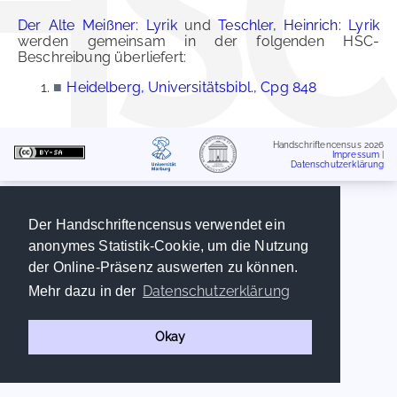
Der Alte Meißner: Lyrik
und
Teschler, Heinrich: Lyrik
werden gemeinsam in der folgenden HSC-
Beschreibung überliefert:
■
Heidelberg, Universitätsbibl., Cpg 848
Handschriftencensus 2026
Impressum
|
Datenschutzerklärung
Der Handschriftencensus verwendet ein
anonymes Statistik-Cookie, um die Nutzung
der Online-Präsenz auswerten zu können.
Datenschutzerklärung
Mehr dazu in der
Okay