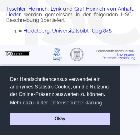
Teschler, Heinrich: Lyrik
und
Graf Heinrich von Anhalt:
Lieder
werden gemeinsam in der folgenden HSC-
Beschreibung überliefert:
■
Heidelberg, Universitätsbibl., Cpg 848
Handschriftencensus 2026
Impressum
|
Datenschutzerklärung
Der Handschriftencensus verwendet ein
anonymes Statistik-Cookie, um die Nutzung
der Online-Präsenz auswerten zu können.
Datenschutzerklärung
Mehr dazu in der
Okay