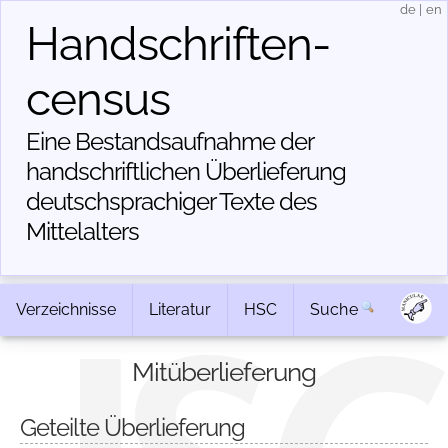
de
|
en
Handschriften­
census
Eine Bestandsaufnahme der
handschriftlichen Über­lieferung
deutschsprachiger Texte des
Mittelalters
Verzeichnisse
Literatur
HSC
Suche
Mitüberlieferung
Geteilte Überlieferung