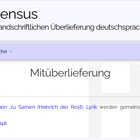
census
dschriftlichen Über­lieferung deutschsprachi
che
Mitüberlieferung
herr zu Samen (Heinrich der Rost): Lyrik
werden gemeinsa
848