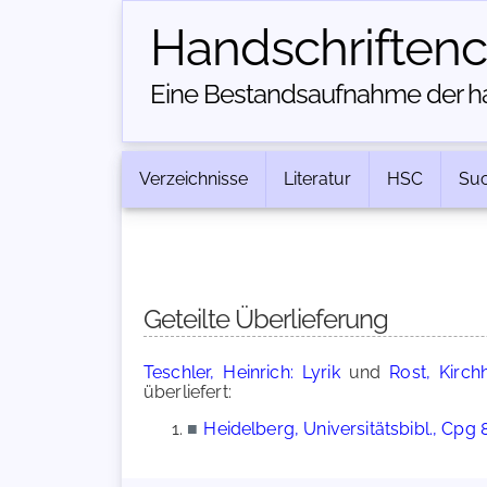
Handschriften­
Eine Bestandsaufnahme der han
Verzeichnisse
Literatur
HSC
Su
Geteilte Überlieferung
Teschler, Heinrich: Lyrik
und
Rost, Kirch
überliefert:
■
Heidelberg, Universitätsbibl., Cpg 