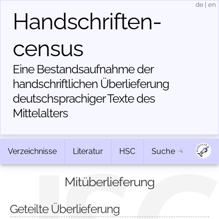
de
|
en
Handschriften­
census
Eine Bestandsaufnahme der
handschriftlichen Über­lieferung
deutschsprachiger Texte des
Mittelalters
Verzeichnisse
Literatur
HSC
Suche
Mitüberlieferung
Geteilte Überlieferung