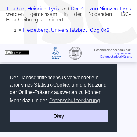
Teschler, Heinrich: Lyrik
und
Der Kol von Niunzen: Lyrik
werden gemeinsam in der folgenden HSC-
Beschreibung überliefert:
■
Heidelberg, Universitätsbibl., Cpg 848
Handschriftencensus 2026
Impressum
|
Datenschutzerklärung
Der Handschriftencensus verwendet ein
anonymes Statistik-Cookie, um die Nutzung
der Online-Präsenz auswerten zu können.
Datenschutzerklärung
Mehr dazu in der
Okay