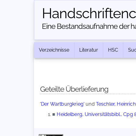
Handschriften­
Eine Bestandsaufnahme der han
Verzeichnisse
Literatur
HSC
Su
Geteilte Überlieferung
'Der Wartburgkrieg'
und
Teschler, Heinrich:
■
Heidelberg, Universitätsbibl., Cpg 