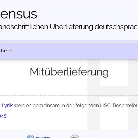
census
dschriftlichen Über­lieferung deutschsprachi
che
Mitüberlieferung
 Lyrik
werden gemeinsam in der folgenden HSC-Beschreibun
848