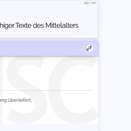
de
|
en
ger Texte des Mittelalters
g überliefert: