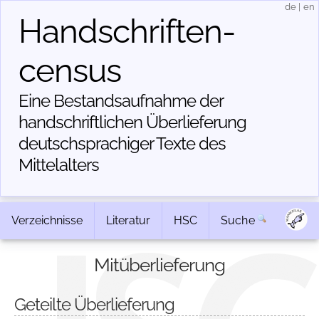
de
|
en
Handschriften­
census
Eine Bestandsaufnahme der
handschriftlichen Über­lieferung
deutschsprachiger Texte des
Mittelalters
Verzeichnisse
Literatur
HSC
Suche
Mitüberlieferung
Geteilte Überlieferung