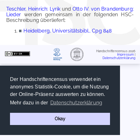
Teschler, Heinrich: Lyrik
und
Otto IV. von Brandenburg:
Lieder
werden gemeinsam in der folgenden HSC-
Beschreibung überliefert:
■
Heidelberg, Universitätsbibl., Cpg 848
Handschriftencensus 2026
Impressum
|
Datenschutzerklärung
Der Handschriftencensus verwendet ein
anonymes Statistik-Cookie, um die Nutzung
der Online-Präsenz auswerten zu können.
Datenschutzerklärung
Mehr dazu in der
Okay