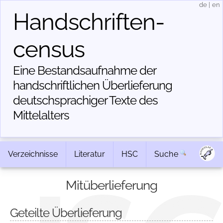
de
|
en
Handschriften­
census
Eine Bestandsaufnahme der
handschriftlichen Über­lieferung
deutschsprachiger Texte des
Mittelalters
Verzeichnisse
Literatur
HSC
Suche
Mitüberlieferung
Geteilte Überlieferung