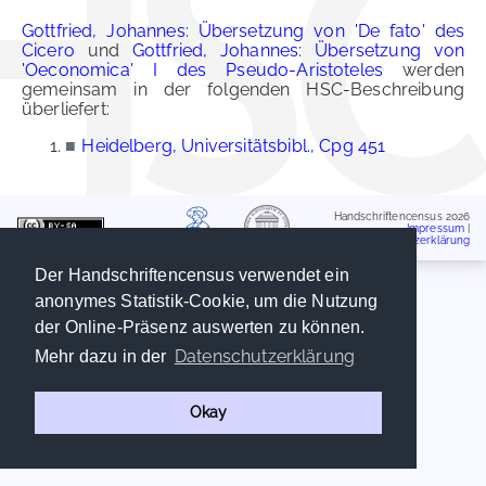
Gottfried, Johannes: Übersetzung von 'De fato' des
Cicero
und
Gottfried, Johannes: Übersetzung von
'Oeconomica' I des Pseudo-Aristoteles
werden
gemeinsam in der folgenden HSC-Beschreibung
überliefert:
■
Heidelberg, Universitätsbibl., Cpg 451
Handschriftencensus 2026
Impressum
|
Datenschutzerklärung
Der Handschriftencensus verwendet ein
anonymes Statistik-Cookie, um die Nutzung
der Online-Präsenz auswerten zu können.
Datenschutzerklärung
Mehr dazu in der
Okay