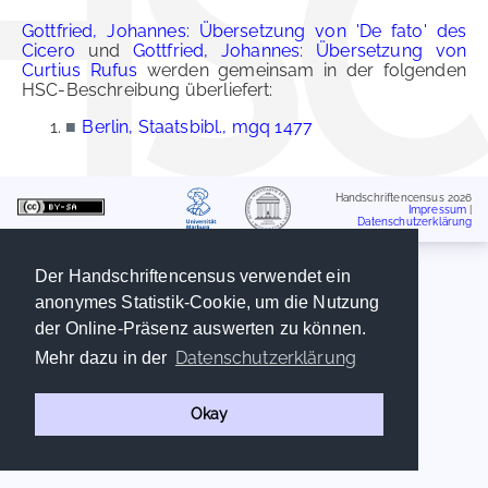
Gottfried, Johannes: Übersetzung von 'De fato' des
Cicero
und
Gottfried, Johannes: Übersetzung von
Curtius Rufus
werden gemeinsam in der folgenden
HSC-Beschreibung überliefert:
■
Berlin, Staatsbibl., mgq 1477
Handschriftencensus 2026
Impressum
|
Datenschutzerklärung
Der Handschriftencensus verwendet ein
anonymes Statistik-Cookie, um die Nutzung
der Online-Präsenz auswerten zu können.
Datenschutzerklärung
Mehr dazu in der
Okay