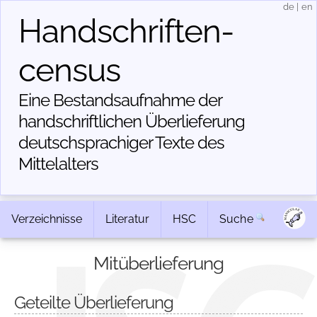
de
|
en
Handschriften­
census
Eine Bestandsaufnahme der
handschriftlichen Über­lieferung
deutschsprachiger Texte des
Mittelalters
Verzeichnisse
Literatur
HSC
Suche
Mitüberlieferung
Geteilte Überlieferung