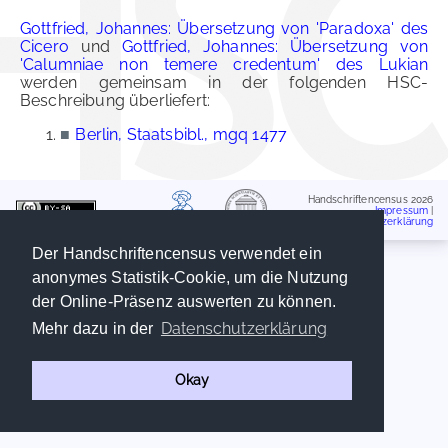
Gottfried, Johannes: Übersetzung von 'Paradoxa' des
Cicero
und
Gottfried, Johannes: Übersetzung von
'Calumniae non temere credentum' des Lukian
werden gemeinsam in der folgenden HSC-
Beschreibung überliefert:
■
Berlin, Staatsbibl., mgq 1477
Handschriftencensus 2026
Impressum
|
Datenschutzerklärung
Der Handschriftencensus verwendet ein
anonymes Statistik-Cookie, um die Nutzung
der Online-Präsenz auswerten zu können.
Datenschutzerklärung
Mehr dazu in der
Okay