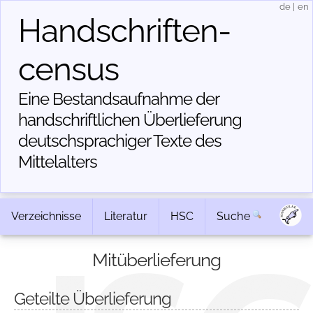
de
|
en
Handschriften­
census
Eine Bestandsaufnahme der
handschriftlichen Über­lieferung
deutschsprachiger Texte des
Mittelalters
Verzeichnisse
Literatur
HSC
Suche
Mitüberlieferung
Geteilte Überlieferung