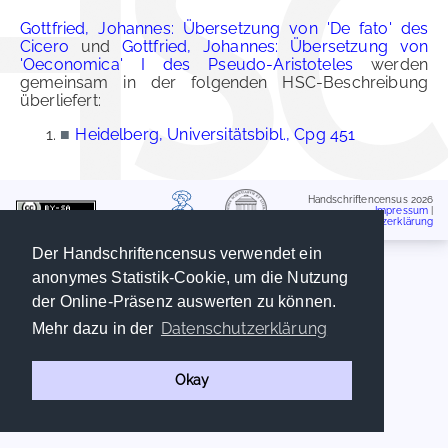
Gottfried, Johannes: Übersetzung von 'De fato' des
Cicero
und
Gottfried, Johannes: Übersetzung von
'Oeconomica' I des Pseudo-Aristoteles
werden
gemeinsam in der folgenden HSC-Beschreibung
überliefert:
■
Heidelberg, Universitätsbibl., Cpg 451
Handschriftencensus 2026
Impressum
|
Datenschutzerklärung
Der Handschriftencensus verwendet ein
anonymes Statistik-Cookie, um die Nutzung
der Online-Präsenz auswerten zu können.
Datenschutzerklärung
Mehr dazu in der
Okay