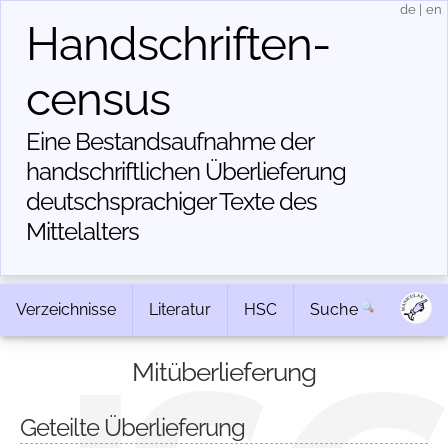
de
|
en
Handschriften­
census
Eine Bestandsaufnahme der
handschriftlichen Über­lieferung
deutschsprachiger Texte des
Mittelalters
Verzeichnisse
Literatur
HSC
Suche
Mitüberlieferung
Geteilte Überlieferung