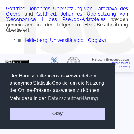
Gottfried, Johannes: Übersetzung von 'Paradoxa' des
Cicero
und
Gottfried, Johannes: Übersetzung von
'Oeconomica' I des Pseudo-Aristoteles
werden
gemeinsam in der folgenden HSC-Beschreibung
überliefert:
■
Heidelberg, Universitätsbibl., Cpg 451
Handschriftencensus 2026
Impressum
|
Datenschutzerklärung
Der Handschriftencensus verwendet ein
anonymes Statistik-Cookie, um die Nutzung
der Online-Präsenz auswerten zu können.
Datenschutzerklärung
Mehr dazu in der
Okay