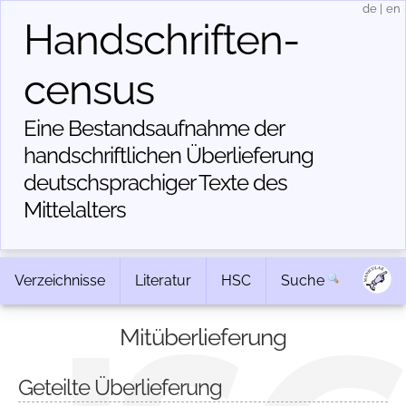
de
|
en
Handschriften­
census
Eine Bestandsaufnahme der
handschriftlichen Über­lieferung
deutschsprachiger Texte des
Mittelalters
Verzeichnisse
Literatur
HSC
Suche
Mitüberlieferung
Geteilte Überlieferung