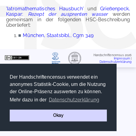
'Iatromathematisches Hausbuch'
und
Grießenpeck,
Kaspar:
Rezept der ausprenten wasser
werden
gemeinsam in der folgenden HSC-Beschreibung
überliefert:
■
München, Staatsbibl., Cgm 349
Handschriftencensus 2026
Impressum
|
Datenschutzerklärung
Der Handschriftencensus verwendet ein
anonymes Statistik-Cookie, um die Nutzung
der Online-Präsenz auswerten zu können.
Datenschutzerklärung
Mehr dazu in der
Okay