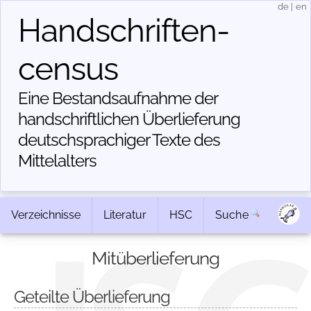
de
|
en
Handschriften­
census
Eine Bestandsaufnahme der
handschriftlichen Über­lieferung
deutschsprachiger Texte des
Mittelalters
Verzeichnisse
Literatur
HSC
Suche
Mitüberlieferung
Geteilte Überlieferung