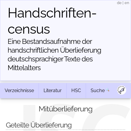
de
|
en
Handschriften­
census
Eine Bestandsaufnahme der
handschriftlichen Über­lieferung
deutschsprachiger Texte des
Mittelalters
Verzeichnisse
Literatur
HSC
Suche
Mitüberlieferung
Geteilte Überlieferung