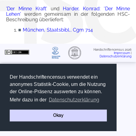
'Der Minne Kraft'
und
Harder, Konrad: 'Der Minne
Lehen'
werden gemeinsam in der folgenden HSC-
Beschreibung überliefert:
■
München, Staatsbibl., Cgm 714
Handschriftencensus 2026
Impressum
|
Datenschutzerklärung
Der Handschriftencensus verwendet ein
anonymes Statistik-Cookie, um die Nutzung
der Online-Präsenz auswerten zu können.
Datenschutzerklärung
Mehr dazu in der
Okay