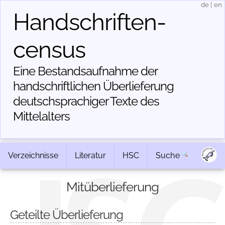
de
|
en
Handschriften­
census
Eine Bestandsaufnahme der
handschriftlichen Über­lieferung
deutschsprachiger Texte des
Mittelalters
Verzeichnisse
Literatur
HSC
Suche
Mitüberlieferung
Geteilte Überlieferung