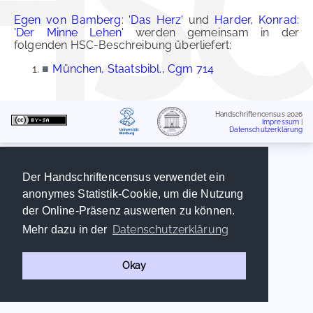
Egen von Bamberg: 'Das Herz'
und
Harder, Konrad:
'Der Minne Lehen'
werden gemeinsam in der
folgenden HSC-Beschreibung überliefert:
■
München, Staatsbibl., Cgm 714
Handschriftencensus 2026
Impressum
|
Datenschutzerklärung
Der Handschriftencensus verwendet ein
anonymes Statistik-Cookie, um die Nutzung
der Online-Präsenz auswerten zu können.
Datenschutzerklärung
Mehr dazu in der
Okay