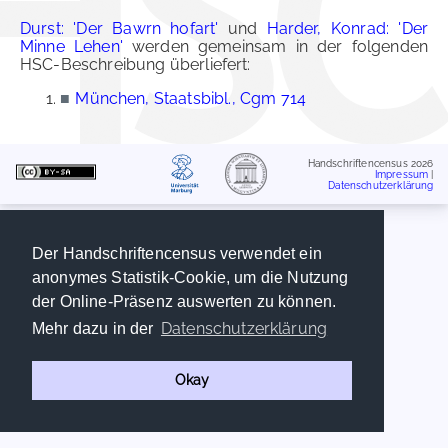
Durst: 'Der Bawrn hofart'
und
Harder, Konrad: 'Der
Minne Lehen'
werden gemeinsam in der folgenden
HSC-Beschreibung überliefert:
■
München, Staatsbibl., Cgm 714
Handschriftencensus 2026
Impressum
|
Datenschutzerklärung
Der Handschriftencensus verwendet ein
anonymes Statistik-Cookie, um die Nutzung
der Online-Präsenz auswerten zu können.
Datenschutzerklärung
Mehr dazu in der
Okay