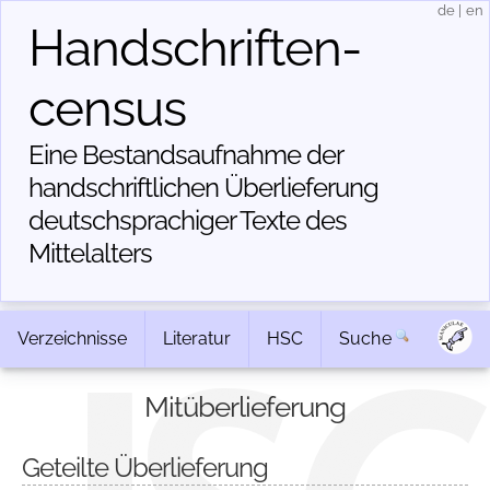
de
|
en
Handschriften­
census
Eine Bestandsaufnahme der
handschriftlichen Über­lieferung
deutschsprachiger Texte des
Mittelalters
Verzeichnisse
Literatur
HSC
Suche
Mitüberlieferung
Geteilte Überlieferung