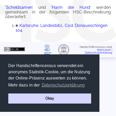
'Scheidsamen'
und
'Harm der Hund'
werden
gemeinsam in der folgenden HSC-Beschreibung
überliefert:
■
Karlsruhe, Landesbibl., Cod. Donaueschingen
104
Handschriftencensus 2026
Impressum
|
Datenschutzerklärung
Der Handschriftencensus verwendet ein
anonymes Statistik-Cookie, um die Nutzung
der Online-Präsenz auswerten zu können.
Datenschutzerklärung
Mehr dazu in der
Okay