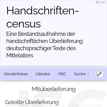
de
|
en
Handschriften­
census
Eine Bestandsaufnahme der
handschriftlichen Über­lieferung
deutschsprachiger Texte des
Mittelalters
Verzeichnisse
Literatur
HSC
Suche
Mitüberlieferung
Geteilte Überlieferung