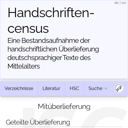
de
|
en
Handschriften­
census
Eine Bestandsaufnahme der
handschriftlichen Über­lieferung
deutschsprachiger Texte des
Mittelalters
Verzeichnisse
Literatur
HSC
Suche
Mitüberlieferung
Geteilte Überlieferung