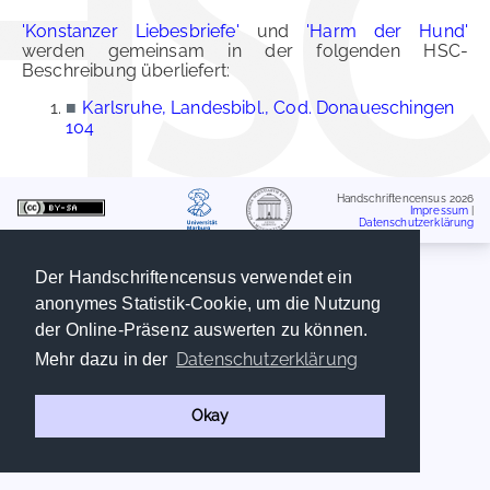
'Konstanzer Liebesbriefe'
und
'Harm der Hund'
werden gemeinsam in der folgenden HSC-
Beschreibung überliefert:
■
Karlsruhe, Landesbibl., Cod. Donaueschingen
104
Handschriftencensus 2026
Impressum
|
Datenschutzerklärung
Der Handschriftencensus verwendet ein
anonymes Statistik-Cookie, um die Nutzung
der Online-Präsenz auswerten zu können.
Datenschutzerklärung
Mehr dazu in der
Okay