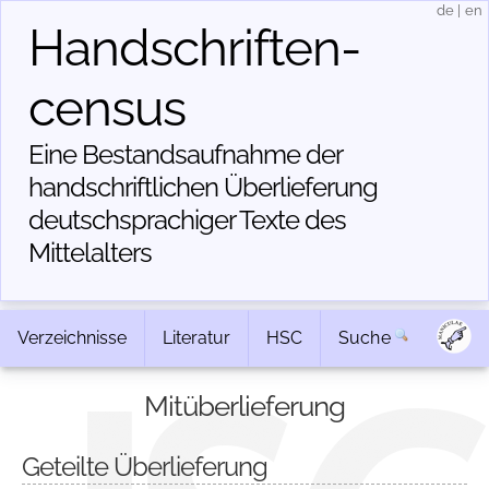
de
|
en
Handschriften­
census
Eine Bestandsaufnahme der
handschriftlichen Über­lieferung
deutschsprachiger Texte des
Mittelalters
Verzeichnisse
Literatur
HSC
Suche
Mitüberlieferung
Geteilte Überlieferung