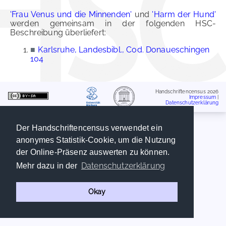
'Frau Venus und die Minnenden'
und
'Harm der Hund'
werden gemeinsam in der folgenden HSC-
Beschreibung überliefert:
■
Karlsruhe, Landesbibl., Cod. Donaueschingen
104
Handschriftencensus 2026
Impressum
|
Datenschutzerklärung
Der Handschriftencensus verwendet ein
anonymes Statistik-Cookie, um die Nutzung
der Online-Präsenz auswerten zu können.
Datenschutzerklärung
Mehr dazu in der
Okay