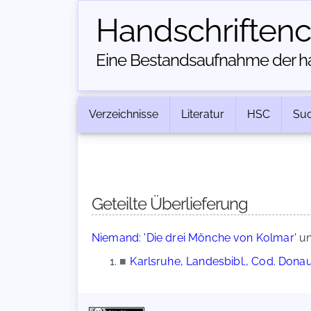
Handschriften­
Eine Bestandsaufnahme der han
Verzeichnisse
Literatur
HSC
Su
Geteilte Überlieferung
Niemand: 'Die drei Mönche von Kolmar'
u
■
Karlsruhe, Landesbibl., Cod. Dona