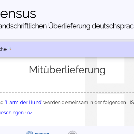
census
dschriftlichen Über­lieferung deutschsprachi
che
Mitüberlieferung
nd
'Harm der Hund'
werden gemeinsam in der folgenden HSC
ueschingen 104