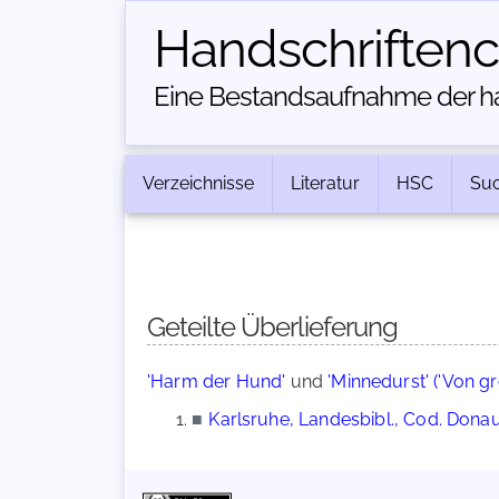
Handschriften­
Eine Bestandsaufnahme der han
Verzeichnisse
Literatur
HSC
Su
Geteilte Überlieferung
'Harm der Hund'
und
'Minnedurst' ('Von g
■
Karlsruhe, Landesbibl., Cod. Dona