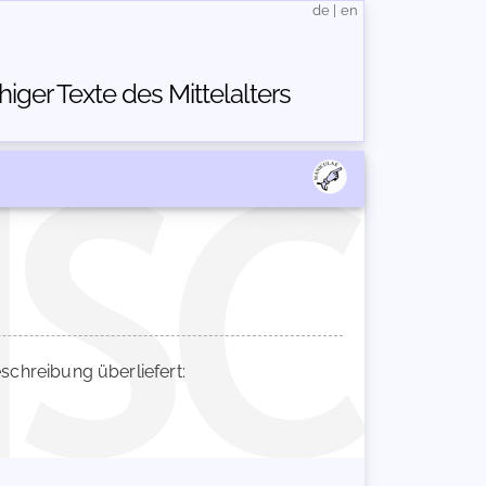
de
|
en
ger Texte des Mittelalters
hreibung überliefert: