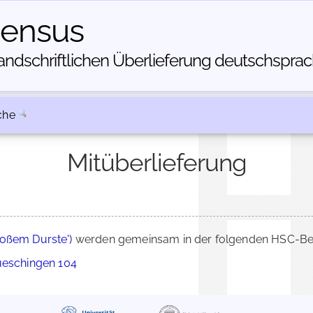
census
dschriftlichen Über­lieferung deutschsprachi
che
Mitüberlieferung
roßem Durste')
werden gemeinsam in der folgenden HSC-Besc
ueschingen 104