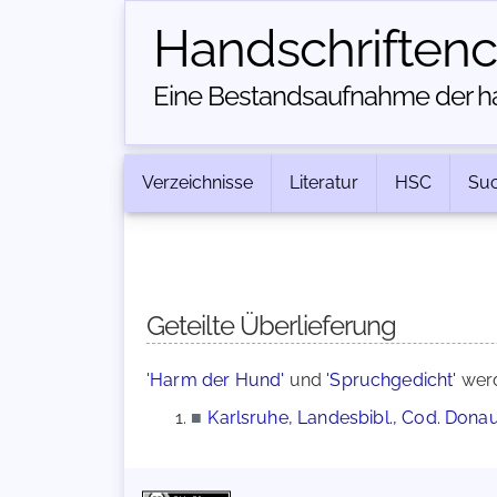
Handschriften­
Eine Bestandsaufnahme der han
Verzeichnisse
Literatur
HSC
Su
Geteilte Überlieferung
'Harm der Hund'
und
'Spruchgedicht'
werd
■
Karlsruhe, Landesbibl., Cod. Dona