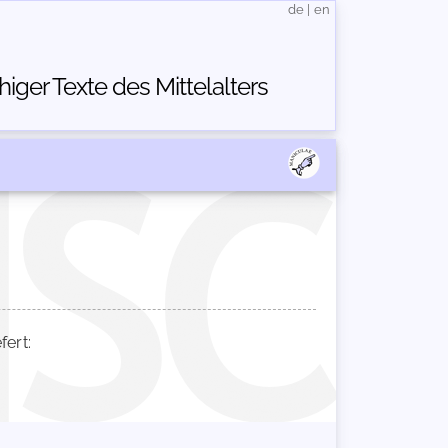
de
|
en
ger Texte des Mittelalters
ert: