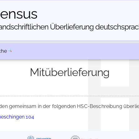
census
dschriftlichen Über­lieferung deutschsprachi
che
Mitüberlieferung
en gemeinsam in der folgenden HSC-Beschreibung überlief
ueschingen 104