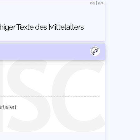
de
|
en
ger Texte des Mittelalters
iefert: