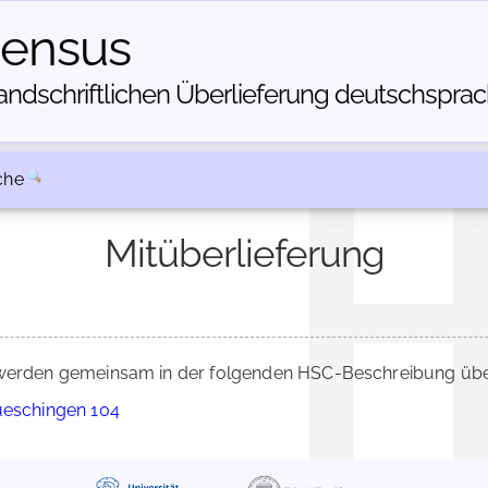
census
dschriftlichen Über­lieferung deutschsprachi
che
Mitüberlieferung
erden gemeinsam in der folgenden HSC-Beschreibung überl
ueschingen 104