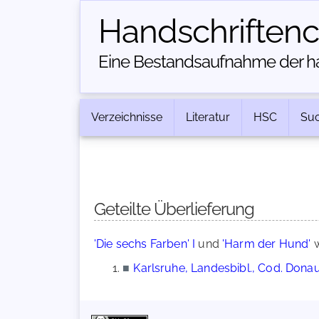
Handschriften­
Eine Bestandsaufnahme der han
Verzeichnisse
Literatur
HSC
Su
Geteilte Überlieferung
'Die sechs Farben' I
und
'Harm der Hund'
w
■
Karlsruhe, Landesbibl., Cod. Dona