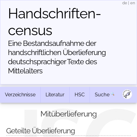
de
|
en
Handschriften­
census
Eine Bestandsaufnahme der
handschriftlichen Über­lieferung
deutschsprachiger Texte des
Mittelalters
Verzeichnisse
Literatur
HSC
Suche
Mitüberlieferung
Geteilte Überlieferung