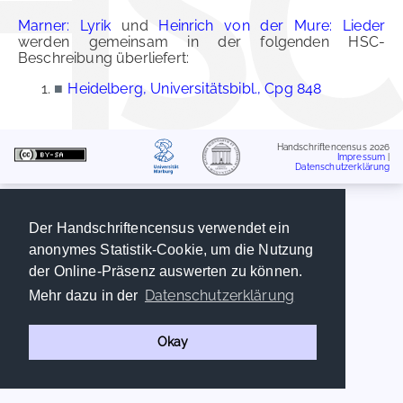
Marner: Lyrik
und
Heinrich von der Mure: Lieder
werden gemeinsam in der folgenden HSC-
Beschreibung überliefert:
■
Heidelberg, Universitätsbibl., Cpg 848
Handschriftencensus 2026
Impressum
|
Datenschutzerklärung
Der Handschriftencensus verwendet ein
anonymes Statistik-Cookie, um die Nutzung
der Online-Präsenz auswerten zu können.
Datenschutzerklärung
Mehr dazu in der
Okay