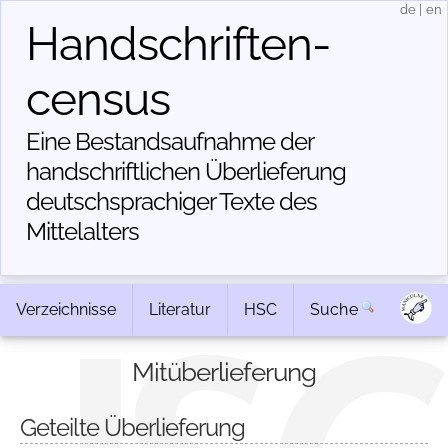
de
|
en
Handschriften­
census
Eine Bestandsaufnahme der
handschriftlichen Über­lieferung
deutschsprachiger Texte des
Mittelalters
Verzeichnisse
Literatur
HSC
Suche
Mitüberlieferung
Geteilte Überlieferung