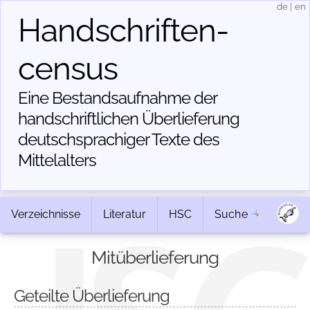
de
|
en
Handschriften­
census
Eine Bestandsaufnahme der
handschriftlichen Über­lieferung
deutschsprachiger Texte des
Mittelalters
Verzeichnisse
Literatur
HSC
Suche
Mitüberlieferung
Geteilte Überlieferung