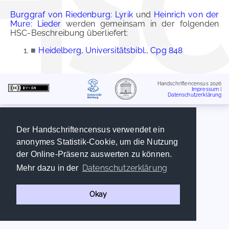
Burggraf von Riedenburg: Lyrik
und
Heinrich von der
Mure: Lieder
werden gemeinsam in der folgenden
HSC-Beschreibung überliefert:
■
Heidelberg, Universitätsbibl., Cpg 848
Handschriftencensus 2026
Impressum
|
Datenschutzerklärung
Der Handschriftencensus verwendet ein
anonymes Statistik-Cookie, um die Nutzung
der Online-Präsenz auswerten zu können.
Datenschutzerklärung
Mehr dazu in der
Okay