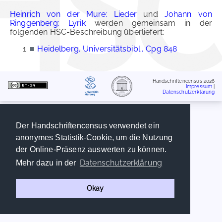
Heinrich von der Mure: Lieder
und
Johann von
Ringgenberg: Lyrik
werden gemeinsam in der
folgenden HSC-Beschreibung überliefert:
■
Heidelberg, Universitätsbibl., Cpg 848
Handschriftencensus 2026
Impressum
|
Datenschutzerklärung
Der Handschriftencensus verwendet ein
anonymes Statistik-Cookie, um die Nutzung
der Online-Präsenz auswerten zu können.
Datenschutzerklärung
Mehr dazu in der
Okay