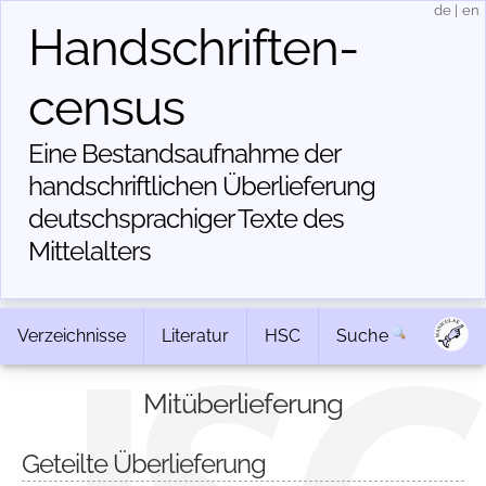
de
|
en
Handschriften­
census
Eine Bestandsaufnahme der
handschriftlichen Über­lieferung
deutschsprachiger Texte des
Mittelalters
Verzeichnisse
Literatur
HSC
Suche
Mitüberlieferung
Geteilte Überlieferung