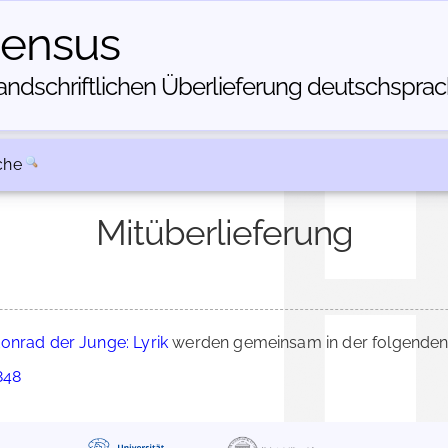
census
dschriftlichen Über­lieferung deutschsprachi
che
Mitüberlieferung
onrad der Junge: Lyrik
werden gemeinsam in der folgenden 
848