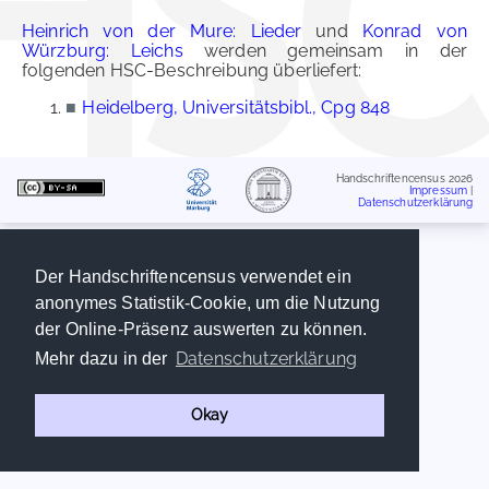
Heinrich von der Mure: Lieder
und
Konrad von
Würzburg: Leichs
werden gemeinsam in der
folgenden HSC-Beschreibung überliefert:
■
Heidelberg, Universitätsbibl., Cpg 848
Handschriftencensus 2026
Impressum
|
Datenschutzerklärung
Der Handschriftencensus verwendet ein
anonymes Statistik-Cookie, um die Nutzung
der Online-Präsenz auswerten zu können.
Datenschutzerklärung
Mehr dazu in der
Okay