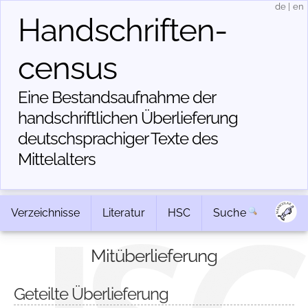
de
|
en
Handschriften­
census
Eine Bestandsaufnahme der
handschriftlichen Über­lieferung
deutschsprachiger Texte des
Mittelalters
Verzeichnisse
Literatur
HSC
Suche
Mitüberlieferung
Geteilte Überlieferung