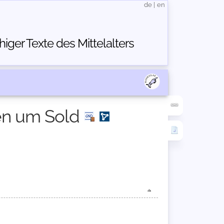
de
|
en
ger Texte des Mittelalters
en um Sold