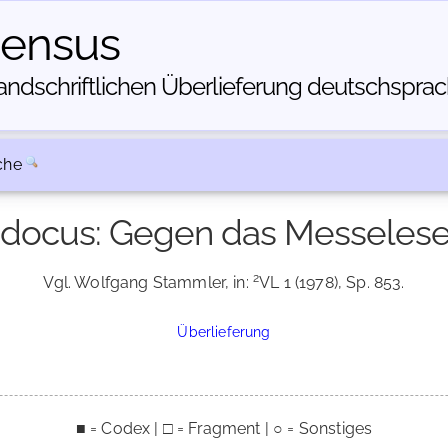
census
dschriftlichen Über­lieferung deutschsprachi
che
odocus: Gegen das Messeles
2
Vgl. Wolfgang Stammler, in:
VL 1 (1978), Sp. 853.
Überlieferung
■ = Codex | □ = Fragment | ○ = Sonstiges