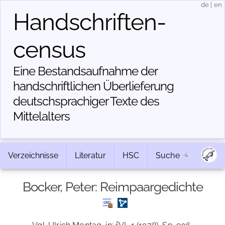
de
|
en
Handschriften­
census
Eine Bestandsaufnahme der
handschriftlichen Über­lieferung
deutschsprachiger Texte des
Mittelalters
Verzeichnisse
Literatur
HSC
Suche
Bocker, Peter: Reimpaargedichte
2