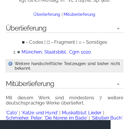
Vgl. Ulrich Montag, in:
VL 1 (1978), Sp. 906.
Überlieferung
|
Mitüberlieferung
Überlieferung
■ = Codex | □ = Fragment | ○ = Sonstiges
■
München, Staatsbibl., Cgm 1020
Weitere handschriftliche Textzeugen sind bisher nicht
bekannt.
Mitüberlieferung
Mit diesem Werk sind mindestens 7 weitere
deutschsprachige Werke überliefert.
'Cato'
|
'Katze und Hund'
|
Muskatblut: Lieder
|
Schmieher, Peter: 'Die Nonne im Bade'
|
'Sibyllen Buch'
('Sibyllenweissagung')
|
'Streitgespräch zwischen
Christ und Jude'
|
'Des Vögleins Lehren'