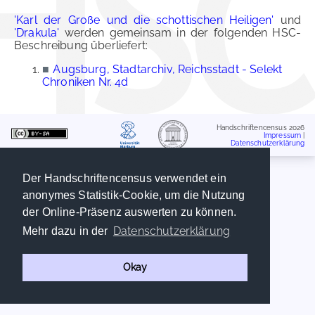
'Karl der Große und die schottischen Heiligen'
und
'Drakula'
werden gemeinsam in der folgenden HSC-
Beschreibung überliefert:
■
Augsburg, Stadtarchiv, Reichsstadt - Selekt
Chroniken Nr. 4d
Handschriftencensus 2026
Impressum
|
Datenschutzerklärung
Der Handschriftencensus verwendet ein
anonymes Statistik-Cookie, um die Nutzung
der Online-Präsenz auswerten zu können.
Datenschutzerklärung
Mehr dazu in der
Okay