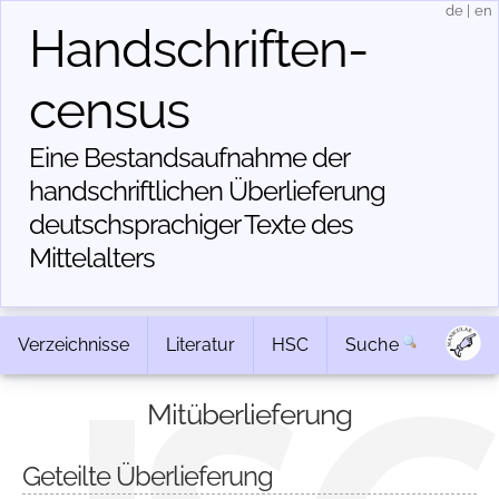
de
|
en
Handschriften­
census
Eine Bestandsaufnahme der
handschriftlichen Über­lieferung
deutschsprachiger Texte des
Mittelalters
Verzeichnisse
Literatur
HSC
Suche
Mitüberlieferung
Geteilte Überlieferung